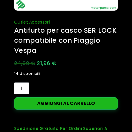
Outlet Accessori
Antifurto per casco SER LOCK
compatibile con Piaggio
Vespa
Il
Il
24,00
€
21,96
€
prezzo
prezzo
14 disponibili
originale
attuale
Antifurto
era:
è:
per
casco
24,00 €.
21,96 €.
AGGIUNGI AL CARRELLO
SER
LOCK
compatibile
con
Spedizione Gratuita Per Ordini Superiori A
Piaggio