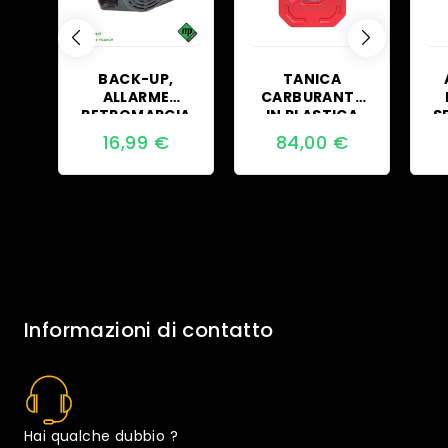
BACK-UP,
TANICA
ALLARME
CARBURANTE
RETROMARCIA
IN PLASTICA
S
MULTITENSIONE
10L
16,99
€
84,00
€
12-24-36V
C
Informazioni di contatto
Hai qualche dubbio ?