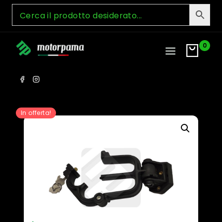
Skip
to
content
0
In offerta!