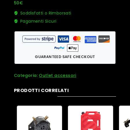
50€
Vespa
quantità
Soddisfatti o Rimborsati
Pagamenti Sicuri
GUARANTEED SAFE CHECKOUT
Categoria:
Outlet accessori
PRODOTTI CORRELATI