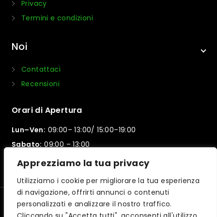
Privacy
Termini e condizioni
Noi
Contattaci
Recensioni
Orari di Apertura
Lun–Ven:
09:00– 13:00/ 15:00–19:00
Sabato:
09:00 – 13:00
Domenica:
Chiuso
Apprezziamo la tua privacy
Utilizziamo i cookie per migliorare la tua esperienza
di navigazione, offrirti annunci o contenuti
personalizzati e analizzare il nostro traffico.
© 2026 Motorpama | Powered by
iltuocreasito
Cliccando su "Accetta tutti", acconsenti all'utilizzo