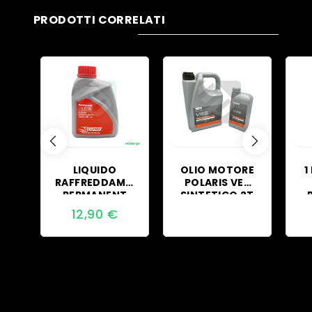
PRODOTTI CORRELATI
LIQUIDO
OLIO MOTORE
1
RAFFREDDAMENTO
POLARIS VES
PERMANENT
SINTETICO 2T
FLUID
PER
S
12,90
€
RADIATORE
MOTOSLITTA
ACTION
M
KYMCO