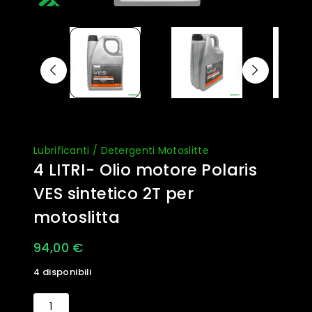
Lubrificanti / Detergenti Motoslitte
4 LITRI- Olio motore Polaris
VES sintetico 2T per
motoslitta
94,00
€
4 disponibili
4