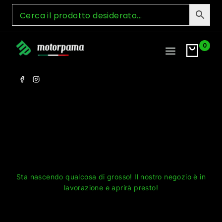
Skip
to
content
0
Grandi cose all'orizzonte
Sta nascendo qualcosa di grosso! Il nostro negozio è in
lavorazione e aprirà presto!