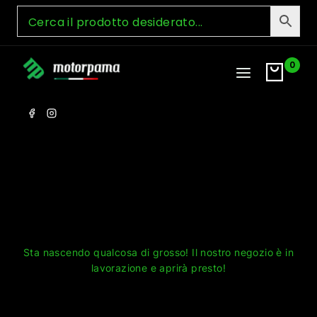
Skip
to
content
0
Grandi cose all'orizzonte
Sta nascendo qualcosa di grosso! Il nostro negozio è in
lavorazione e aprirà presto!