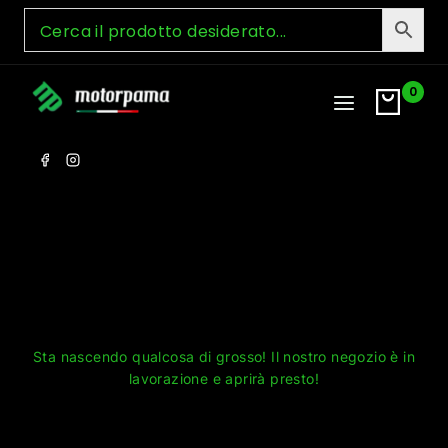
Skip
to
content
0
Grandi cose all'orizzonte
Sta nascendo qualcosa di grosso! Il nostro negozio è in
lavorazione e aprirà presto!