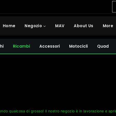
Home
Negozio
MAV
About Us
More
hi
Ricambi
Accessori
Motocicli
Quad
Grandi cose all'orizzonte
ndo qualcosa di grosso! Il nostro negozio è in lavorazione e apri