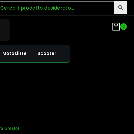
0
Motoslitte
Scooter
rà presto!