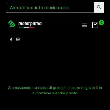
Skip
to
content
0
Grandi cose all'orizzonte
Sta nascendo qualcosa di grosso! Il nostro negozio è in
lavorazione e aprirà presto!