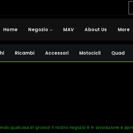
Home
Negozio
MAV
About Us
More
hi
Ricambi
Accessori
Motocicli
Quad
Grandi cose all'orizzonte
ndo qualcosa di grosso! Il nostro negozio è in lavorazione e apri