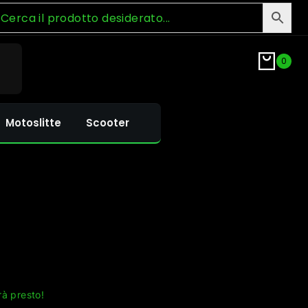
0
Motoslitte
Scooter
rà presto!