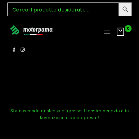
Skip
to
content
0
Grandi cose all'orizzonte
Sta nascendo qualcosa di grosso! Il nostro negozio è in
lavorazione e aprirà presto!