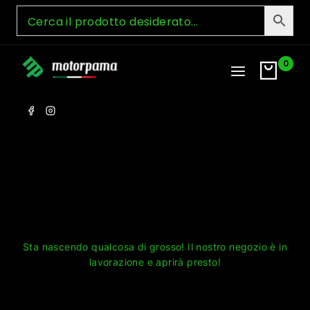
Skip
to
content
0
Grandi cose all'orizzonte
Sta nascendo qualcosa di grosso! Il nostro negozio è in
lavorazione e aprirà presto!