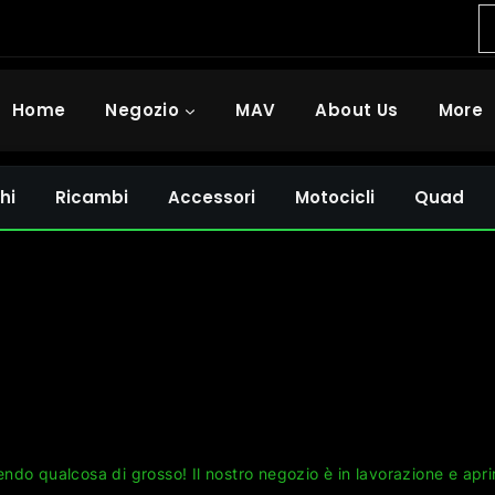
Home
Negozio
MAV
About Us
More
hi
Ricambi
Accessori
Motocicli
Quad
Grandi cose all'orizzonte
ndo qualcosa di grosso! Il nostro negozio è in lavorazione e apri