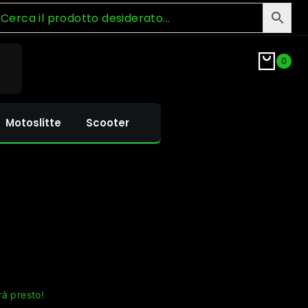
0
Motoslitte
Scooter
rà presto!