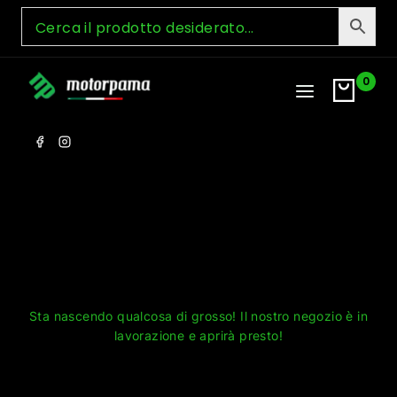
Skip
to
content
0
Grandi cose all'orizzonte
Sta nascendo qualcosa di grosso! Il nostro negozio è in
lavorazione e aprirà presto!