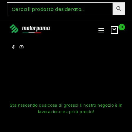
Skip
to
content
0
Grandi cose all'orizzonte
Sta nascendo qualcosa di grosso! Il nostro negozio è in
lavorazione e aprirà presto!