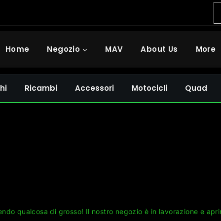
Home
Negozio
MAV
About Us
More
hi
Ricambi
Accessori
Motocicli
Quad
Grandi cose all'orizzonte
ndo qualcosa di grosso! Il nostro negozio è in lavorazione e apri