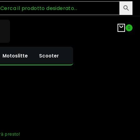
0
Motoslitte
Scooter
rà presto!