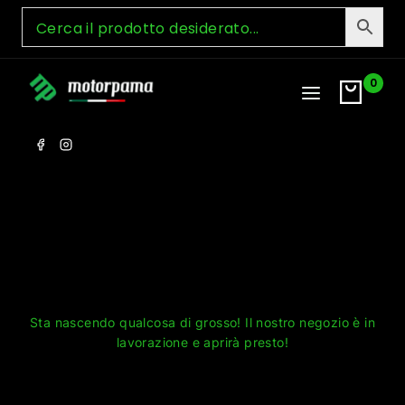
Skip
to
content
0
Grandi cose all'orizzonte
Sta nascendo qualcosa di grosso! Il nostro negozio è in
lavorazione e aprirà presto!