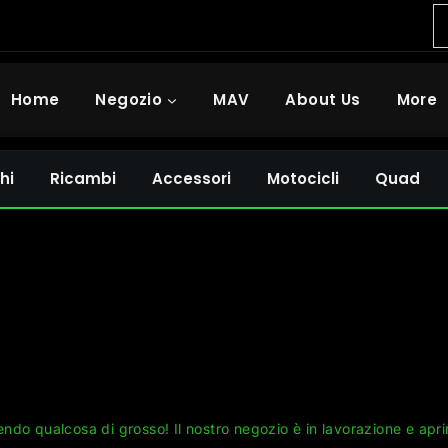
Home
Negozio
MAV
About Us
More
hi
Ricambi
Accessori
Motocicli
Quad
Grandi cose all'orizzonte
ndo qualcosa di grosso! Il nostro negozio è in lavorazione e apri