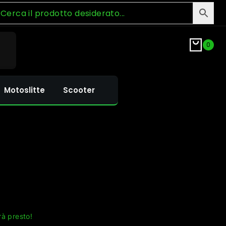
0
Motoslitte
Scooter
rà presto!