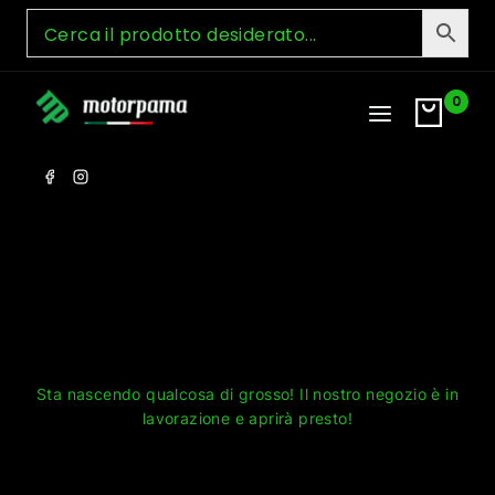
Skip
to
content
0
Grandi cose all'orizzonte
Sta nascendo qualcosa di grosso! Il nostro negozio è in
lavorazione e aprirà presto!