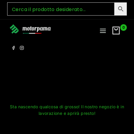
Skip
to
content
0
Grandi cose all'orizzonte
Sta nascendo qualcosa di grosso! Il nostro negozio è in
lavorazione e aprirà presto!