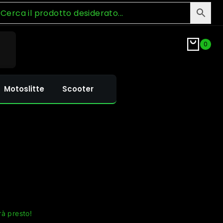
0
Motoslitte
Scooter
rà presto!