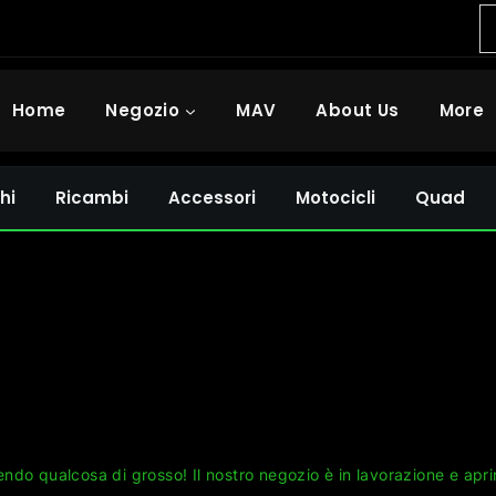
Home
Negozio
MAV
About Us
More
hi
Ricambi
Accessori
Motocicli
Quad
Grandi cose all'orizzonte
ndo qualcosa di grosso! Il nostro negozio è in lavorazione e apri