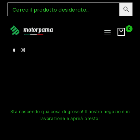
Skip
to
content
0
Grandi cose all'orizzonte
Sta nascendo qualcosa di grosso! Il nostro negozio è in
lavorazione e aprirà presto!