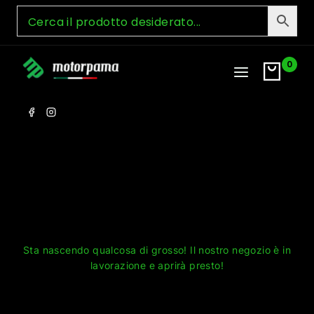
Skip
to
content
0
Grandi cose all'orizzonte
Sta nascendo qualcosa di grosso! Il nostro negozio è in
lavorazione e aprirà presto!