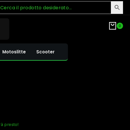
0
Motoslitte
Scooter
rà presto!