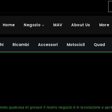
Home
Negozio
MAV
About Us
More
hi
Ricambi
Accessori
Motocicli
Quad
Grandi cose all'orizzonte
ndo qualcosa di grosso! Il nostro negozio è in lavorazione e apri