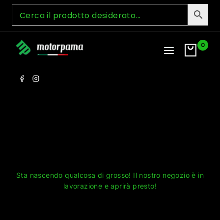
Skip
to
content
0
Grandi cose all'orizzonte
Sta nascendo qualcosa di grosso! Il nostro negozio è in
lavorazione e aprirà presto!