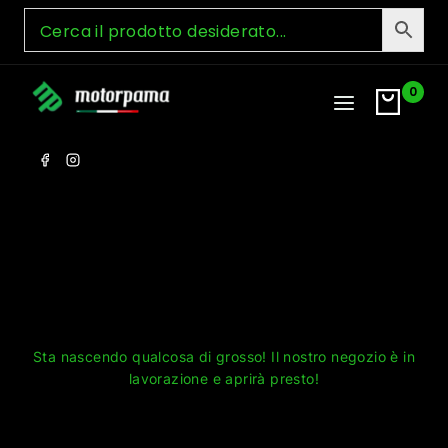
Skip
to
content
0
Grandi cose all'orizzonte
Sta nascendo qualcosa di grosso! Il nostro negozio è in
lavorazione e aprirà presto!