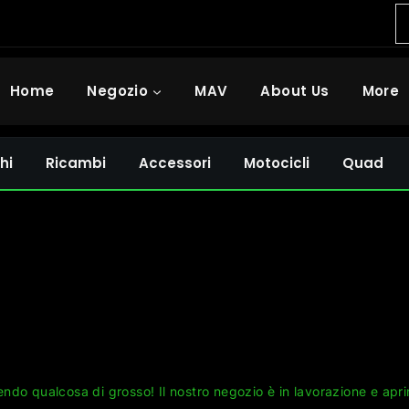
Home
Negozio
MAV
About Us
More
hi
Ricambi
Accessori
Motocicli
Quad
Grandi cose all'orizzonte
ndo qualcosa di grosso! Il nostro negozio è in lavorazione e apri