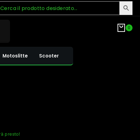
0
Motoslitte
Scooter
rà presto!