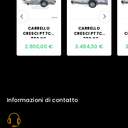
CARRELLO
CARRELLO
CRESCI PT7C –
CRESCI PT7CL
C
950 KG
– 750 KG
2.800,00
€
3.484,30
€
Informazioni di contatto