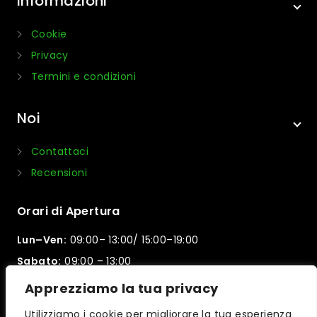
Informazioni
Cookie
Privacy
Termini e condizioni
Noi
Contattaci
Recensioni
Orari di Apertura
Lun–Ven:
09:00– 13:00/ 15:00–19:00
Sabato:
09:00 – 13:00
Domenica:
Chiuso
Apprezziamo la tua privacy
Utilizziamo i cookie per migliorare la tua esperienza