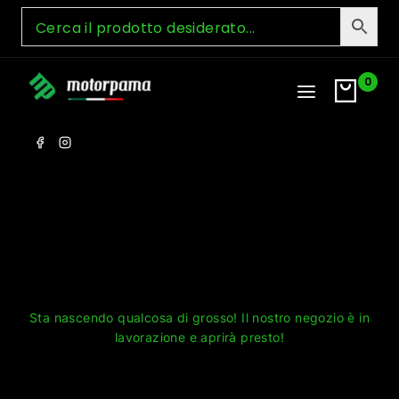
Skip
to
content
0
Grandi cose all'orizzonte
Sta nascendo qualcosa di grosso! Il nostro negozio è in
lavorazione e aprirà presto!