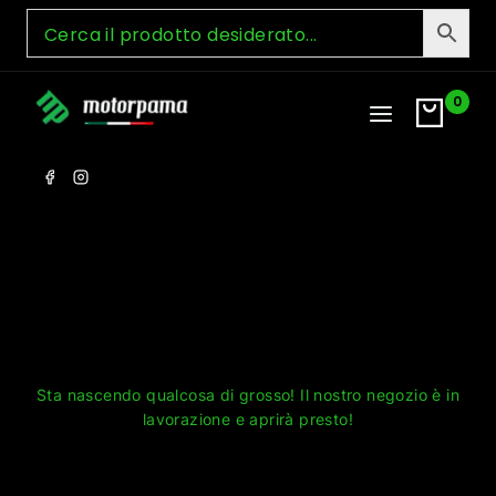
Skip
to
content
0
Grandi cose all'orizzonte
Sta nascendo qualcosa di grosso! Il nostro negozio è in
lavorazione e aprirà presto!