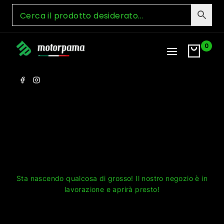
Skip
to
content
0
Grandi cose all'orizzonte
Sta nascendo qualcosa di grosso! Il nostro negozio è in
lavorazione e aprirà presto!